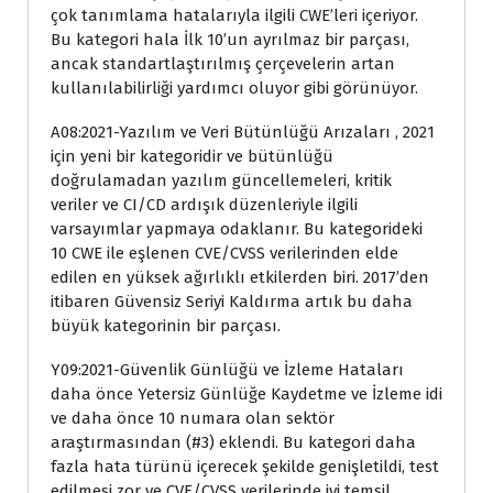
çok tanımlama hatalarıyla ilgili CWE’leri içeriyor.
Bu kategori hala İlk 10’un ayrılmaz bir parçası,
ancak standartlaştırılmış çerçevelerin artan
kullanılabilirliği yardımcı oluyor gibi görünüyor.
A08:2021-Yazılım ve Veri Bütünlüğü Arızaları , 2021
için yeni bir kategoridir ve bütünlüğü
doğrulamadan yazılım güncellemeleri, kritik
veriler ve CI/CD ardışık düzenleriyle ilgili
varsayımlar yapmaya odaklanır. Bu kategorideki
10 CWE ile eşlenen CVE/CVSS verilerinden elde
edilen en yüksek ağırlıklı etkilerden biri. 2017’den
itibaren Güvensiz Seriyi Kaldırma artık bu daha
büyük kategorinin bir parçası.
Y09:2021-Güvenlik Günlüğü ve İzleme Hataları
daha önce Yetersiz Günlüğe Kaydetme ve İzleme idi
ve daha önce 10 numara olan sektör
araştırmasından (#3) eklendi. Bu kategori daha
fazla hata türünü içerecek şekilde genişletildi, test
edilmesi zor ve CVE/CVSS verilerinde iyi temsil