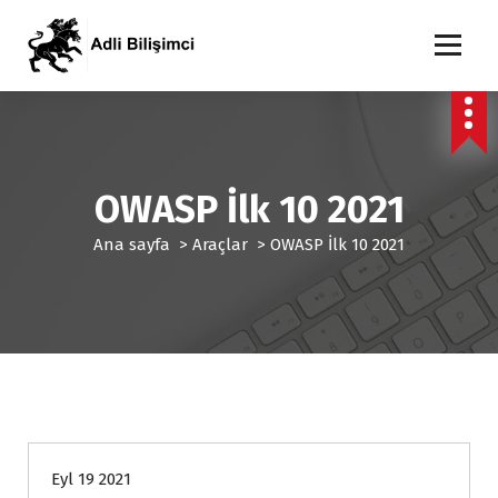
İ
ç
e
Adli Bilişim Uzmanı
r
i
ğ
e
g
OWASP İlk 10 2021
e
ç
Ana sayfa
>
Araçlar
>
OWASP İlk 10 2021
Araçlar
Genel
Veri Kurtarma Hizmetleri
Eyl 19 2021