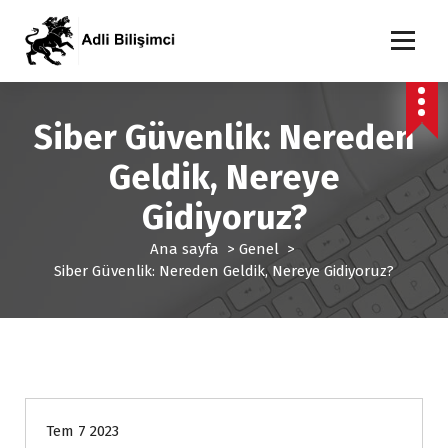
İ
ç
e
Adli Bilişim Uzmanı
r
i
ğ
Siber Güvenlik: Nereden
e
g
Geldik, Nereye
e
Gidiyoruz?
ç
Ana sayfa
>
Genel
>
Siber Güvenlik: Nereden Geldik, Nereye Gidiyoruz?
Genel
Tem 7 2023