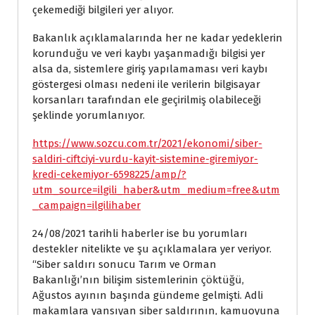
çekemediği bilgileri yer alıyor.
Bakanlık açıklamalarında her ne kadar yedeklerin
korunduğu ve veri kaybı yaşanmadığı bilgisi yer
alsa da, sistemlere giriş yapılamaması veri kaybı
göstergesi olması nedeni ile verilerin bilgisayar
korsanları tarafından ele geçirilmiş olabileceği
şeklinde yorumlanıyor.
https://www.sozcu.com.tr/2021/ekonomi/siber-
saldiri-ciftciyi-vurdu-kayit-sistemine-giremiyor-
kredi-cekemiyor-6598225/amp/?
utm_source=ilgili_haber&utm_medium=free&utm
_campaign=ilgilihaber
24/08/2021 tarihli haberler ise bu yorumları
destekler nitelikte ve şu açıklamalara yer veriyor.
“Siber saldırı sonucu Tarım ve Orman
Bakanlığı’nın bilişim sistemlerinin çöktüğü,
Ağustos ayının başında gündeme gelmişti. Adli
makamlara yansıyan siber saldırının, kamuoyuna