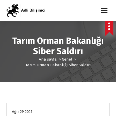
İ
ç
e
Adli Bilişim Uzmanı
r
i
ğ
e
Tarım Orman Bakanlığı
g
Siber Saldırı
e
ç
Ana sayfa
>
Genel
>
Tarım Orman Bakanlığı Siber Saldırı
Genel
Ağu 29 2021