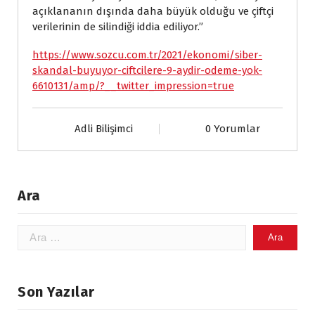
açıklananın dışında daha büyük olduğu ve çiftçi
verilerinin de silindiği iddia ediliyor.”
https://www.sozcu.com.tr/2021/ekonomi/siber-
skandal-buyuyor-ciftcilere-9-aydir-odeme-yok-
6610131/amp/?__twitter_impression=true
Adli Bilişimci
0 Yorumlar
Ara
Arama:
Son Yazılar